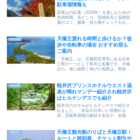
駐車場情報も
高尾山の紅葉（2025年）を楽しむための
見頃時期、見どころ、混雑状況と混雑回
避のコツ、服装・持ち物チェックをわか
りやすくまとめました。公式情報も併
記。
天橋立渡れる時間と歩けるか？徒
観光地
歩や自転車の場合 おすすめ宿も
ご案内
「天橋立」は、京都府宮津市にある日本
三景の一つとして有名な名勝です。天橋
立の、海に細長く伸びた地形は、奇跡の
絶景と賞賛され、自然の造形が不思議な
美しさをもたらした土地です。この天橋
立を渡れる時間は何時からか、天橋立は
軽井沢プリンスホテルウエスト温
観光地
歩けるかどうか、
泉が帰れマンデー紹介され軽井沢
はヒルナンデスでも紹介
軽井沢のホテルがヒルナンデスで紹介さ
れました。「友近の日本いい宿惚れる
宿」芸能界屈指の旅好き友近が、全国の
お宿を徹底調査、ということで、今回の
舞台は長野・軽井沢。また、ヒルナンデ
スで紹介された家電の詳細をご紹介しま
天橋立観光船のりばと天橋立駅！
観光地
す！
ルートと時刻表、チケット割引や