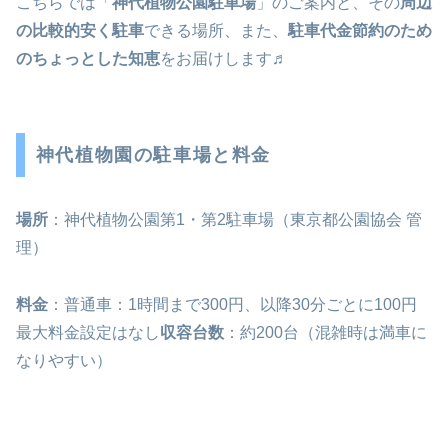
こちらでは「
神代植物公園駐車場
」のご案内と、その
周辺
の比較的安く駐車
できる場所、また、
駐車代金節約のため
のちょっとした知恵
をお届けします♬
神代植物園の駐車場と料金
場所
：神代植物公園第1・第2駐車場（東京都公園協会 管
理）
料金
：普通車：1時間まで300円、以降30分ごとに100円
最大料金設定はなし
収容台数
：約200台（混雑時は満車に
なりやすい）