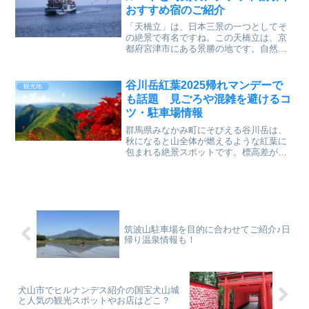
おすすめ宿のご紹介
「天橋立」は、日本三景の一つとしてそ
の絶景で有名ですね。この天橋立は、京
都府宮津市にある景勝の地です。自然が
織りなす細長い砂洲が「また覗き」とい
う珍しいの眺め方により、天に届くはし
ごにように見えるという、独特の眺めを
谷川岳紅葉2025帰れマンデーで
観光地
醸すことでも有名です。
も話題 見ごろや混雑を避けるコ
ツ・駐車場情報
群馬県みなかみ町にそびえる谷川岳は、
秋になると山全体が燃えるような紅葉に
包まれる絶景スポットです。標高差が大
きいため、長期間にわたって色づきを楽
しめるのも魅力。この記事では、谷川岳
紅葉2025年の見頃時期・混雑傾向・駐車
場情報を中心に
筑波山駐車場を目的に合わせてご紹介♪日
帰り温泉情報も！
犬山市でヒルナンデス紹介の国宝犬山城
と人気の観光スポットやお店はどこ？