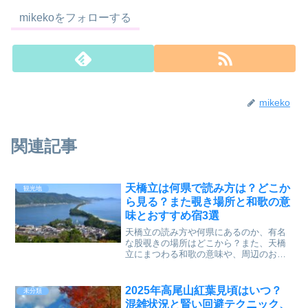
mikekoをフォローする
mikeko
関連記事
天橋立は何県で読み方は？どこか
観光地
ら見る？また覗き場所と和歌の意
味とおすすめ宿3選
天橋立の読み方や何県にあるのか、有名
な股覗きの場所はどこから？また、天橋
立にまつわる和歌の意味や、周辺のおす
すめ宿をご案内します。
2025年高尾山紅葉見頃はいつ？
未分類
混雑状況と賢い回避テクニック、