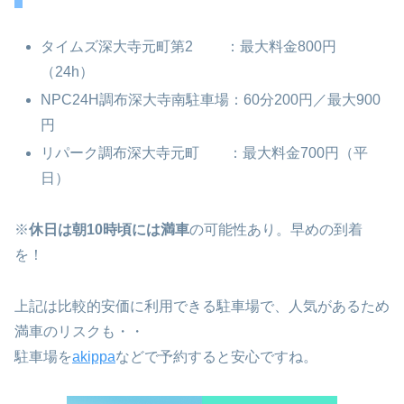
タイムズ深大寺元町第2 ：最大料金800円
（24h）
NPC24H調布深大寺南駐車場：60分200円／最大900
円
リパーク調布深大寺元町 ：最大料金700円（平
日）
※
休日は朝10時頃には満車
の可能性あり。早めの到着
を！
上記は比較的安価に利用できる駐車場で、人気があるため
満車のリスクも・・
駐車場を
akippa
などで予約すると安心ですね。