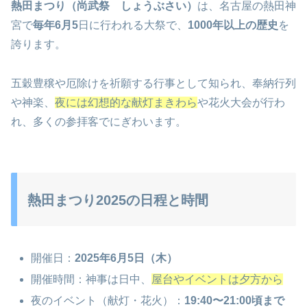
熱田まつり（尚武祭 しょうぶさい）
は、名古屋の熱田神
宮で
毎年6月5
日に行われる大祭で、
1000年以上の歴史
を
誇ります。
五穀豊穣や厄除けを祈願する行事として知られ、奉納行列
や神楽、
夜には幻想的な献灯まきわら
や花火大会が行わ
れ、多くの参拝客でにぎわいます。
熱田まつり2025の日程と時間
開催日：
2025年6月5日（木）
開催時間：神事は日中、
屋台やイベントは夕方から
夜のイベント（献灯・花火）：
19:40〜21:00頃まで