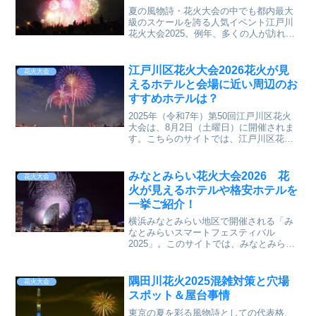
夏の風物詩・花火大会の中でも都内最大
級のスケールを誇る人気イベント江戸川
花火大会2025。例年、多くの人が訪れる
ため混雑も避けられません。この記事で
は、2025年の江戸川花火大会について、
基本情報やアクセス、混雑回避のコツと
江戸川区花火大会2026花火が見
花火大会
穴場や屋台
えるホテルと会場に近い周辺のお
すすめホテルは？
2025年（令和7年）第50回江戸川区花火
大会は、8月2日（土曜日）に開催されま
す。こちらのサイトでは、江戸川区花火
大会2025が見えるホテル、周辺のおすす
めホテルをご案内します。以下の目次で
は、ご覧になりたい項目をタップ
みなとみらい花火大会2026 花
花火大会
火が見えるホテルや格安ホテルを
一挙ご紹介！
横浜みなとみらい地区で開催される「み
なとみらいスマートフェスティバル
2025」。このサイトでは、みなとみらい
花火大会2025の花火が見えるホテルや格
安ホテルをご紹介します。25分間で約
20,000発の花火の打ち上げということ
隅田川花火2025混雑対策と穴場
花火大会
で、迫力満点！
スポット＆屋台事情
東京の夏を彩る風物詩としての代表格、