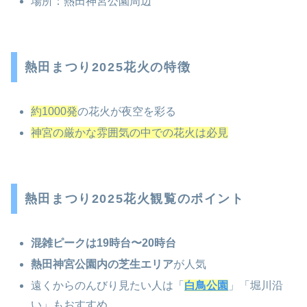
場所：熱田神宮公園周辺
熱田まつり2025花火の特徴
約1000発
の花火が夜空を彩る
神宮の厳かな雰囲気の中での花火は必見
熱田まつり2025花火観覧のポイント
混雑ピークは19時台〜20時台
熱田神宮公園内の芝生エリア
が人気
遠くからのんびり見たい人は「
白鳥公園
」「堀川沿
い」もおすすめ