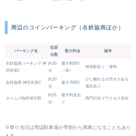
周辺のコインパーキング（名鉄協商ほか）
収容
パーキング名
最大料金
備考
台数
名鉄協商パーキング 神
約30
最大800円
神宮駅近く・便利
宮前第1
台
（昼）
約20
少し離れるが空きがある
名鉄協商 神宮前第2
最大700円
台
場合あり
約25
最大料金あ
タイムズ熱田神宮西
西門付近でアクセス良好
台
り
※祭り当日は周辺駐車場が早朝から満車になることもあり
ます。