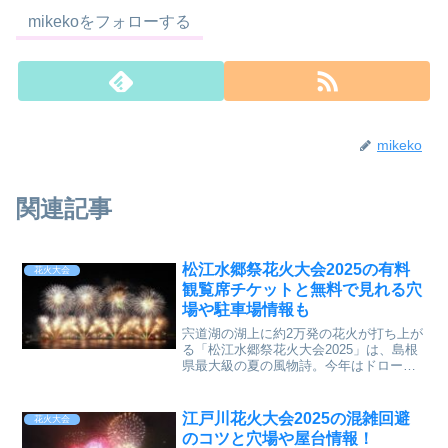
mikekoをフォローする
mikeko
関連記事
松江水郷祭花火大会2025の有料
花火大会
観覧席チケットと無料で見れる穴
場や駐車場情報も
宍道湖の湖上に約2万発の花火が打ち上が
る「松江水郷祭花火大会2025」は、島根
県最大級の夏の風物詩。今年はドローン
ショーとの共演もあり、さらに注目を集
めています。本記事では、松江水郷祭花
火大会2025の有料観覧席のチケット購入
江戸川花火大会2025の混雑回避
花火大会
方法
のコツと穴場や屋台情報！