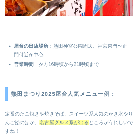
屋台の出店場所
：熱田神宮公園周辺、神宮東門〜正
門付近が中心
営業時間
：夕方16時頃から21時頃まで
熱田まつり2025屋台人気メニュー例：
定番のたこ焼きや焼きそば、スイーツ系人気のかき氷やり
んご飴のほか、
名古屋グルメ系が出る
ところがうれしいで
すね！