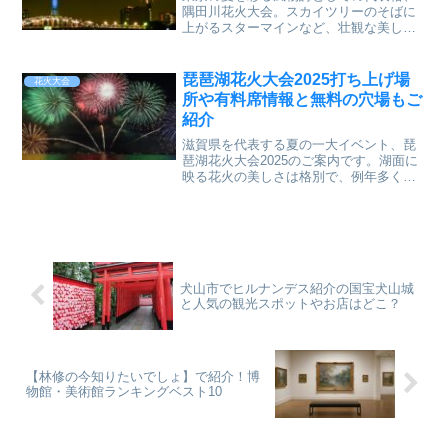
隅田川花火大会。スカイツリーのそばに
上がるスターマインなど、壮観な美しさ
を求めて、毎年約100万人の花火鑑賞客で
にぎわいます。それだけ混雑も厳しく、
花火を楽しむためにはちょっとした事前
琵琶湖花火大会2025打ち上げ場
花火大会
情報とコツを知
所や有料席情報と無料の穴場もご
紹介
滋賀県を代表する夏の一大イベント、琵
琶湖花火大会2025のご案内です。湖面に
映る花火の美しさは格別で、例年多くの
人々が全国から訪れます。この記事で
は、2025年の開催概要、打ち上げ場所の
情報、有料観覧席とチケット情報、さら
には無料で
犬山市でヒルナンデス紹介の国宝犬山城
と人気の観光スポットやお店はどこ？
【林修の今知りたいでしょ】で紹介！博
物館・美術館ランキングベスト10