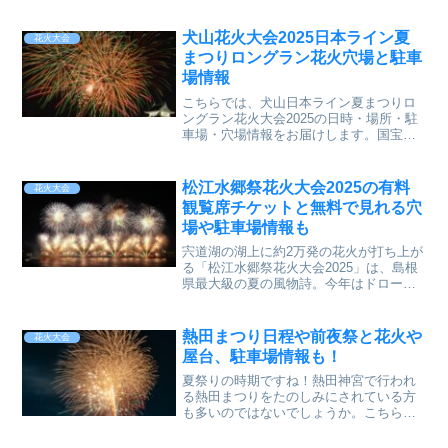
会の花火が見えるホテル、周辺のおすす
めホテルをご紹介します。この花火大会
では、移動する船から海へ投げ込まれ
犬山花火大会2025日本ライン夏
花火大会
まつりロングラン花火穴場と駐車
場情報
こちらでは、犬山日本ライン夏まつりロ
ングラン花火大会2025の日時・場所・駐
車場・穴場情報をお届けします。国宝
犬山城を背景にした木曽川に映える花火
はとても美しいです。また犬山という城
下町の魅力にも触れています。
松江水郷祭花火大会2025の有料
花火大会
観覧席チケットと無料で見れる穴
場や駐車場情報も
宍道湖の湖上に約2万発の花火が打ち上が
る「松江水郷祭花火大会2025」は、島根
県最大級の夏の風物詩。今年はドローン
ショーとの共演もあり、さらに注目を集
めています。本記事では、松江水郷祭花
火大会2025の有料観覧席のチケット購入
熱田まつり日程や前夜祭と花火や
花火大会
方法
屋台、駐車場情報も！
夏祭りの時期ですね！熱田神宮で行われ
る熱田まつりをたのしみにされている方
も多いのではないでしょうか。こちらの
記事では熱田まつりの日程や前夜祭につ
いて、また花火や屋台の情報をお伝えし