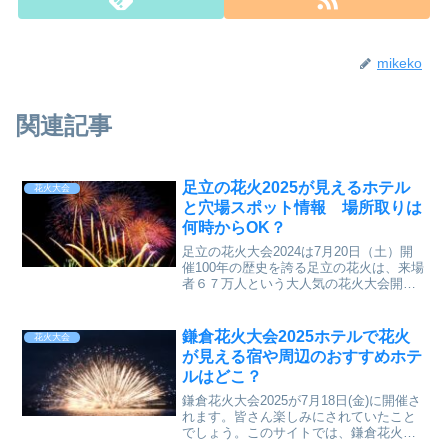
mikeko
関連記事
足立の花火2025が見えるホテル
花火大会
と穴場スポット情報 場所取りは
何時からOK？
足立の花火大会2024は7月20日（土）開
催100年の歴史を誇る足立の花火は、来場
者６７万人という大人気の花火大会開催
時間： 19:20～20:20 荒天中止打ち上げ
場所 ： 荒川河川敷 （東京メトロ千代田
線鉄橋～西新井橋間）
鎌倉花火大会2025ホテルで花火
花火大会
が見える宿や周辺のおすすめホテ
ルはどこ？
鎌倉花火大会2025が7月18日(金)に開催さ
れます。皆さん楽しみにされていたこと
でしょう。このサイトでは、鎌倉花火大