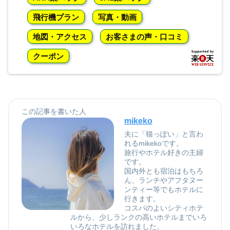
飛行機プラン
写真・動画
地図・アクセス
お客さまの声・口コミ
クーポン
この記事を書いた人
mikeko
夫に「猫っぽい」と言わ
れるmikekoです。
旅行やホテル好きの主婦
です。
国内外とも宿泊はもちろ
ん、ランチやアフタヌー
ンティー等でもホテルに
行きます。
コスパのよいシティホテ
ルから、少しランクの高いホテルまでいろ
いろなホテルを訪れました。