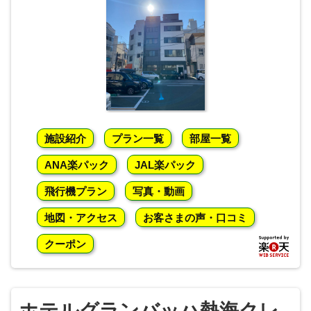
施設紹介
プラン一覧
部屋一覧
ANA楽パック
JAL楽パック
飛行機プラン
写真・動画
地図・アクセス
お客さまの声・口コミ
クーポン
ホテルグランバッハ熱海クレ