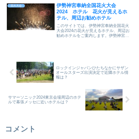
ます。また、熱田神宮は公共交通でも便
伊勢神宮奉納全国花火大会
花火大会
利な場所にあります
2024 ホテル 花火が見えるホ
テル、周辺お勧めホテル
このサイトでは、伊勢神宮奉納全国花火
大会2024の花火が見えるホテル、周辺お
勧めホテルをご案内します。伊勢神宮奉
納全国花火大会は、1953年に行われた第
59回神宮式年遷宮を祝うために始まっ
た、神宮へ花火を捧げる特別な花火大会
です。この大会は...
ロックインジャパンひたちなかにサザン
オールスターズ出演決定で近隣ホテル情
報は？
サマーソニック2024東京会場周辺のホテ
ルで幕張メッセに近いホテルは？
コメント