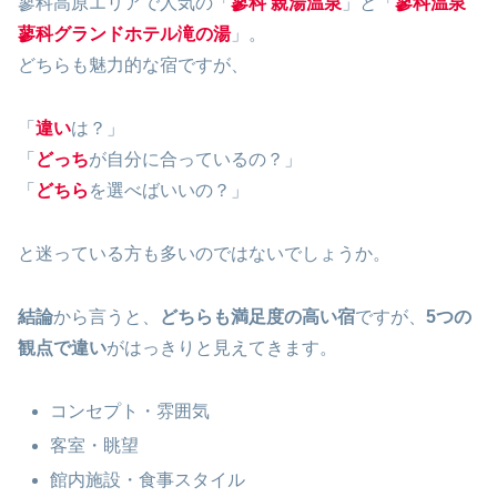
蓼科高原エリアで人気の「
蓼科 親湯温泉
」と「
蓼科温泉
蓼科グランドホテル滝の湯
」。
どちらも魅力的な宿ですが、
「
違い
は？」
「
どっち
が自分に合っているの？」
「
どちら
を選べばいいの？」
と迷っている方も多いのではないでしょうか。
結論
から言うと、
どちらも満足度の高い宿
ですが、
5つの
観点で違い
がはっきりと見えてきます。
コンセプト・雰囲気
客室・眺望
館内施設・食事スタイル