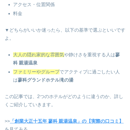
アクセス・位置関係
料金
▼どちらがいいか迷ったら、以下の基準で選ぶといいです
よ。
大人の隠れ家的な雰囲気
や静けさを重視する人は
蓼
科 親湯温泉
ファミリーやグループ
でアクティブに過ごしたい人
は
蓼科グランドホテル滝の湯
この記事では、2つのホテルがどのように違うのか、詳し
くご紹介していきます。
>>
「創業大正十五年 蓼科 親湯温泉」の【実際の口コミ】
を見てみる