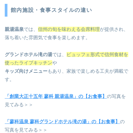
館内施設・食事スタイルの違い
親湯温泉
では、
信州の旬を味わえる会席料理
が提供され、
落ち着いた雰囲気で食事を楽しめます。
グランドホテル滝の湯
では、
ビュッフェ形式で信州食材を
使ったライブキッチン
や
キッズ向けメニュー
もあり、家族で楽しめる工夫が満載で
す。
「創業大正十五年 蓼科 親湯温泉」の【お食事】
の写真を
見てみる＞＞
「蓼科温泉 蓼科グランドホテル滝の湯」の【お食事】
の
写真を見てみる＞＞