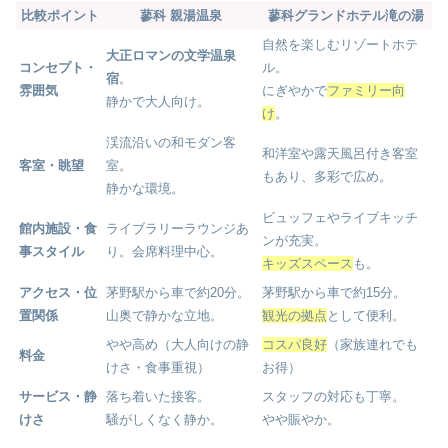
比較ポイント
蓼科 親湯温泉
蓼科グランドホテル滝の湯
自然を楽しむリゾートホテ
大正ロマンの文学温泉
コンセプト・
ル。
宿
。
雰囲気
にぎやかで
ファミリー向
静かで大人向け。
け
。
渓流沿いの和モダン客
和洋室や露天風呂付き客室
客室・眺望
室。
もあり、多彩で広め。
静かな環境。
ビュッフェやライブキッチ
館内施設・食
ライブラリーラウンジあ
ンが充実。
事スタイル
り。会席料理中心。
キッズスペース
も。
アクセス・位
茅野駅から車で約20分。
茅野駅から車で約15分。
置関係
山奥で静かな立地。
観光の拠点
として便利。
やや高め（大人向けの静
コスパ良好
（家族連れでも
料金
けさ・食事重視）
お得）
サービス・静
落ち着いた接客。
スタッフの対応も丁寧。
けさ
騒がしくなく静か。
やや賑やか。