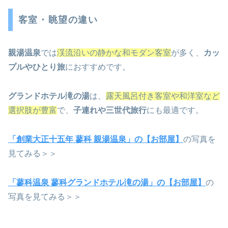
客室・眺望の違い
親湯温泉
では
渓流沿いの静かな和モダン客室
が多く、
カッ
プルやひとり旅
におすすめです。
グランドホテル滝の湯
は、
露天風呂付き客室や和洋室など
選択肢が豊富
で、
子連れや三世代旅行
にも最適です。
「創業大正十五年 蓼科 親湯温泉」の【お部屋】
の写真を
見てみる＞＞
「蓼科温泉 蓼科グランドホテル滝の湯」の【お部屋】
の
写真を見てみる＞＞