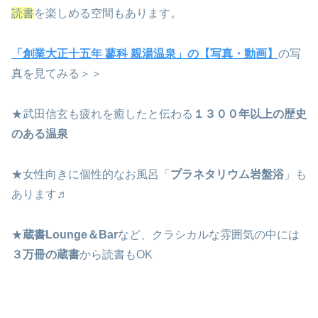
読書
を楽しめる空間もあります。
「創業大正十五年 蓼科 親湯温泉」の【写真・動画】
の写
真を見てみる＞＞
★武田信玄も疲れを癒したと伝わる
１３００年以上の歴史
のある温泉
★女性向きに個性的なお風呂「
プラネタリウム岩盤浴
」も
あります♬
★
蔵書Lounge＆Bar
など、クラシカルな雰囲気の中には
３万冊の蔵書
から読書もOK