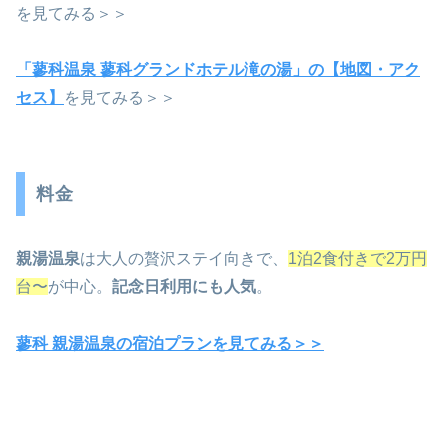
を見てみる＞＞
「蓼科温泉 蓼科グランドホテル滝の湯」の【地図・アク
セス】
を見てみる＞＞
料金
親湯温泉
は大人の贅沢ステイ向きで、
1泊2食付きで2万円
台〜
が中心。
記念日利用にも人気
。
蓼科 親湯温泉の宿泊プランを見てみる＞＞