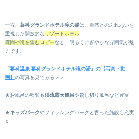
一方、
蓼科グランドホテル滝の湯
は、自然とのふれあいを
重視した開放的な
リゾートホテル
。
庭園や滝を望むロビー
など、明るくにぎやかな雰囲気が魅
力です。
「蓼科温泉 蓼科グランドホテル滝の湯」の【写真・動
画】
の写真を見てみる＞＞
★お風呂の種類も
渓流露天風呂
や貸し切り風呂など豊富
★
キッズパーク
やフィッシングパークと言った施設も充実
♬