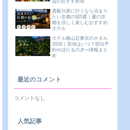
辺のおすすめ宿
貴船川床に行くなら泊まり
たい京都の宿5選｜夏の京
都を涼しく楽しむおすすめ
ホテル
ホテル椿山荘東京のホタル
2026｜見頃はいつ？宿泊予
約やほたるの夕べ情報まと
め
最近のコメント
コメントなし
人気記事