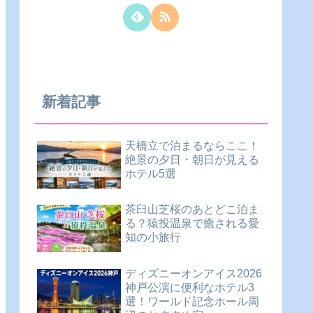
新着記事
天橋立で泊まるならここ！
絶景の夕日・朝日が見える
ホテル5選
茶臼山芝桜のあとどこ泊ま
る？猿投温泉で癒される愛
知の小旅行
ディズニーオンアイス2026
神戸公演に便利なホテル3
選！ワールド記念ホール周