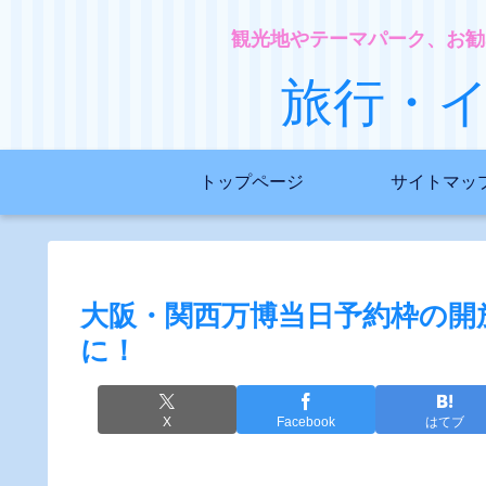
観光地やテーマパーク、お勧
旅行・
トップページ
サイトマッ
大阪・関西万博当日予約枠の開
に！
X
Facebook
はてブ