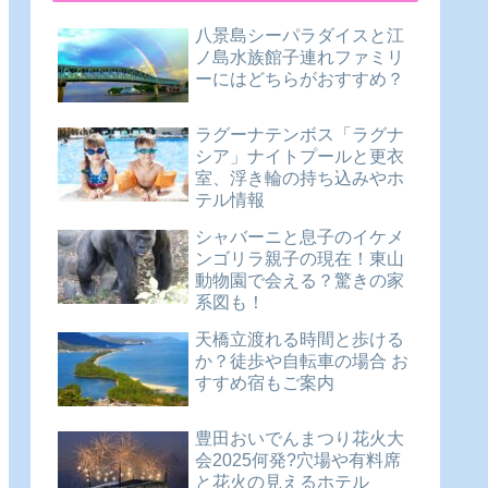
八景島シーパラダイスと江
ノ島水族館子連れファミリ
ーにはどちらがおすすめ？
ラグーナテンボス「ラグナ
シア」ナイトプールと更衣
室、浮き輪の持ち込みやホ
テル情報
シャバーニと息子のイケメ
ンゴリラ親子の現在！東山
動物園で会える？驚きの家
系図も！
天橋立渡れる時間と歩ける
か？徒歩や自転車の場合 お
すすめ宿もご案内
豊田おいでんまつり花火大
会2025何発?穴場や有料席
と花火の見えるホテル