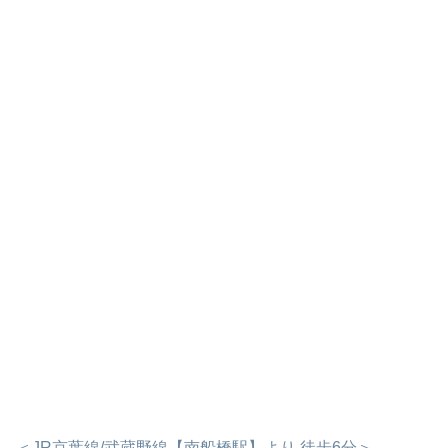
＜JR京葉線/武蔵野線【南船橋駅】より 徒歩6分＞