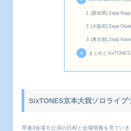
[愛知県] Zepp N
[大阪府] Zepp Os
[東京都] Zepp H
まとめとSixTON
SixTONES京本大我ソロライ
早速3会場６公演の日程と会場情報を見ていき