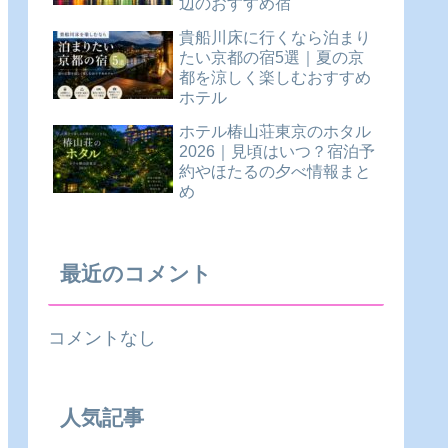
辺のおすすめ宿
貴船川床に行くなら泊まり
たい京都の宿5選｜夏の京
都を涼しく楽しむおすすめ
ホテル
ホテル椿山荘東京のホタル
2026｜見頃はいつ？宿泊予
約やほたるの夕べ情報まと
め
最近のコメント
コメントなし
人気記事