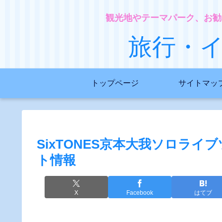
観光地やテーマパーク、お勧
旅行・
トップページ
サイトマッ
SixTONES京本大我ソロラ
ト情報
X
Facebook
はてブ