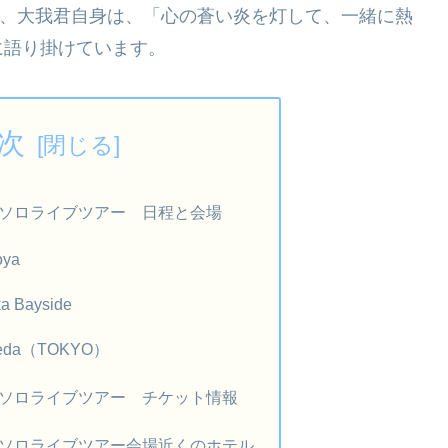
について、大我君自身は、「心の蒼い炎を灯して、一緒に熱
に語り掛けています。
次
大我ソロライブツアー 日程と会場
oya
a Bayside
neda（TOKYO）
大我ソロライブツアー チケット情報
大我ソロライブツアー会場近くのホテル