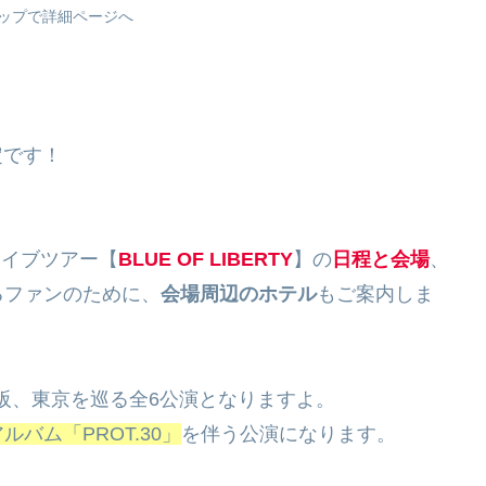
ページへ
定です！
ライブツアー【
BLUE OF LIBERTY
】の
日程と会場
、
るファンのために、
会場周辺のホテル
もご案内しま
に、大阪、東京を巡る全6公演となりますよ。
バム「PROT.30」
を伴う公演になります。