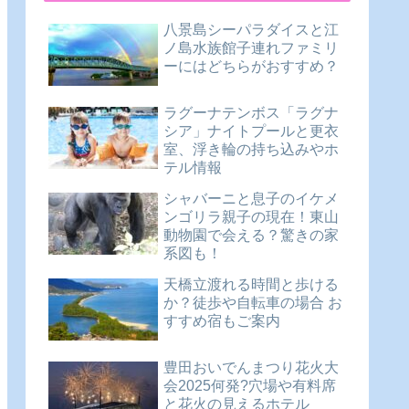
八景島シーパラダイスと江
ノ島水族館子連れファミリ
ーにはどちらがおすすめ？
ラグーナテンボス「ラグナ
シア」ナイトプールと更衣
室、浮き輪の持ち込みやホ
テル情報
シャバーニと息子のイケメ
ンゴリラ親子の現在！東山
動物園で会える？驚きの家
系図も！
天橋立渡れる時間と歩ける
か？徒歩や自転車の場合 お
すすめ宿もご案内
豊田おいでんまつり花火大
会2025何発?穴場や有料席
と花火の見えるホテル