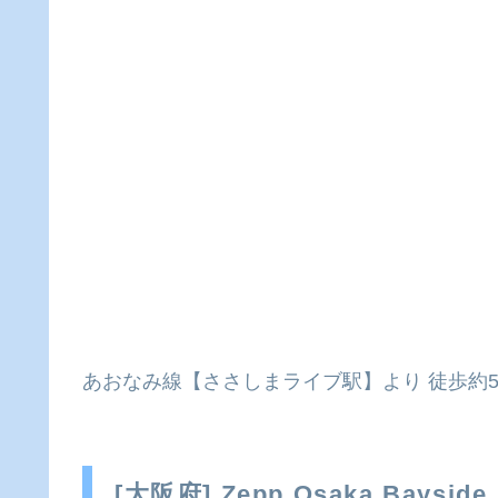
あおなみ線【ささしまライブ駅】より 徒歩約
[大阪府] Zepp Osaka Bayside