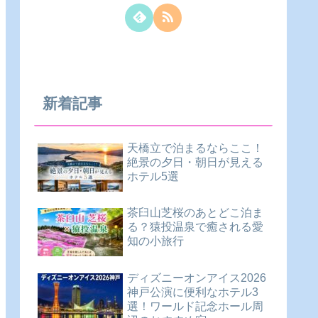
新着記事
天橋立で泊まるならここ！
絶景の夕日・朝日が見える
ホテル5選
茶臼山芝桜のあとどこ泊ま
る？猿投温泉で癒される愛
知の小旅行
ディズニーオンアイス2026
神戸公演に便利なホテル3
選！ワールド記念ホール周