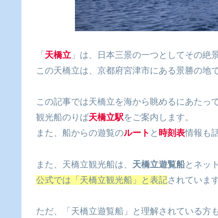
「
天橋立
」は、日本三景の一つとしてその絶
この天橋立は、京都府宮津市にある景勝の地
この記事では天橋立を海から眺めるにあたっ
観光船のりば
天橋立駅
をご案内します。
また、船からの遊覧の
ルート
と
時刻表
情報も
また、天橋立観光船は、
天橋立遊覧船
とネッ
公式では「天橋立観光船」と表記
されていま
ただ、「天橋立遊覧船」と理解されている方