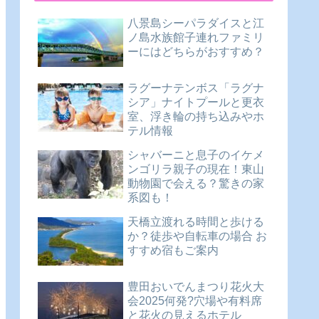
八景島シーパラダイスと江
ノ島水族館子連れファミリ
ーにはどちらがおすすめ？
ラグーナテンボス「ラグナ
シア」ナイトプールと更衣
室、浮き輪の持ち込みやホ
テル情報
シャバーニと息子のイケメ
ンゴリラ親子の現在！東山
動物園で会える？驚きの家
系図も！
天橋立渡れる時間と歩ける
か？徒歩や自転車の場合 お
すすめ宿もご案内
豊田おいでんまつり花火大
会2025何発?穴場や有料席
と花火の見えるホテル