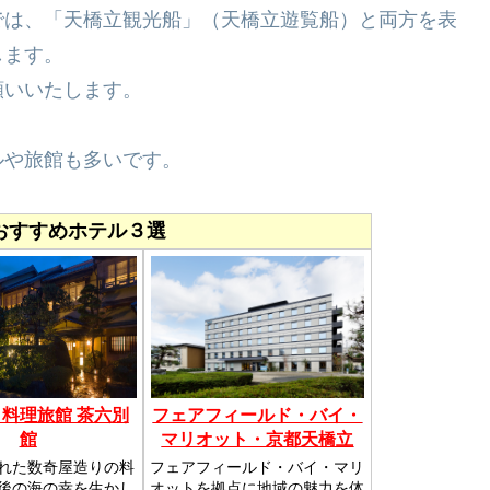
では、「天橋立観光船」（天橋立遊覧船）と両方を表
します。
願いいたします。
ルや旅館も多いです。
おすすめホテル３選
 料理旅館 茶六別
フェアフィールド・バイ・
館
マリオット・京都天橋立
れた数奇屋造りの料
フェアフィールド・バイ・マリ
後の海の幸を生かし
オットを拠点に地域の魅力を体