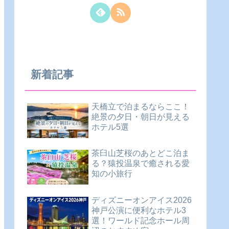
新着記事
天橋立で泊まるならここ！
絶景の夕日・朝日が見える
ホテル5選
茶臼山芝桜のあとどこ泊ま
る？猿投温泉で癒される愛
知の小旅行
ディズニーオンアイス2026
神戸公演に便利なホテル3
選！ワールド記念ホール周