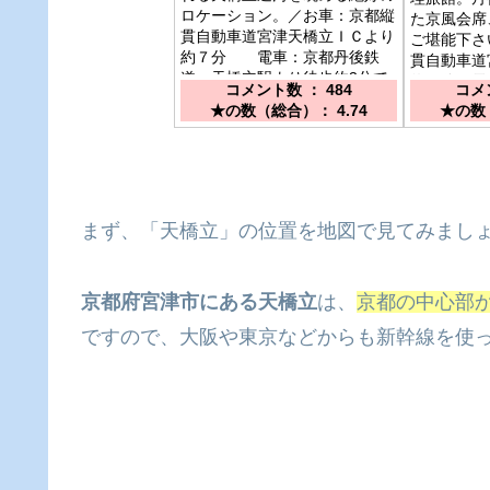
ロケーション。／お車：京都縦
た京風会席
貫自動車道宮津天橋立ＩＣより
ご堪能下さ
約７分 電車：京都丹後鉄
貫自動車道
道 天橋立駅より徒歩約3分で
約５分 
コメント数 ： 484
コメン
す。天橋立の入り口。
宮津駅より
★の数（総合）： 4.74
★の数（
まず、「天橋立」の位置を地図で見てみまし
京都府宮津市にある天橋立
は、
京都の中心部か
ですので、大阪や東京などからも新幹線を使