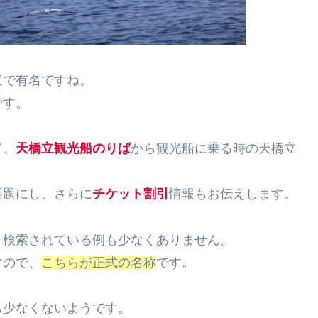
景で有名ですね。
です。
て、
天橋立観光船のりば
から観光船に乗る時の天橋立
話題にし、さらに
チケット割引
情報もお伝えします。
ト検索されている例も少なくありません。
すので、
こちらが正式の名称
です。
も少なくないようです。