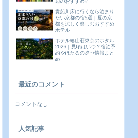
辺のおすすめ宿
貴船川床に行くなら泊まり
たい京都の宿5選｜夏の京
都を涼しく楽しむおすすめ
ホテル
ホテル椿山荘東京のホタル
2026｜見頃はいつ？宿泊予
約やほたるの夕べ情報まと
め
最近のコメント
コメントなし
人気記事