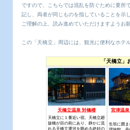
ですので、こちらでは混乱を防ぐために要所
記し、両者が同じものを指していることを示
ご理解の上、読み進めていただけますようお
この「天橋立」周辺には、観光に便利なホテ
「天橋立」
天橋立温泉 対橋楼
宮津温泉
天橋立に１番近い宿。天橋立廻
旋橋が目の前にあり、静かに流
生垣に囲ま
れる天橋立運河を眺める絶好の
理旅館。丹