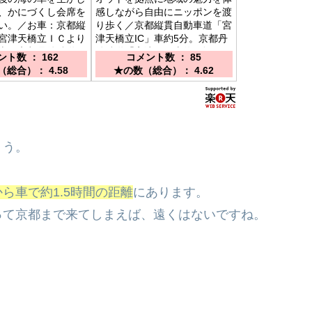
、かにづくし会席を
感しながら自由にニッポンを渡
い。／お車：京都縦
り歩く／京都縦貫自動車道「宮
宮津天橋立ＩＣより
津天橋立IC」車約5分。京都丹
電車：京都丹後鉄道
後鉄道「宮津駅」車約3分。
ト数 ： 162
コメント数 ： 85
徒歩約１０分
総合）： 4.58
★の数（総合）： 4.62
ょう。
ら車で約1.5時間の距離
にあります。
って京都まで来てしまえば、遠くはないですね。