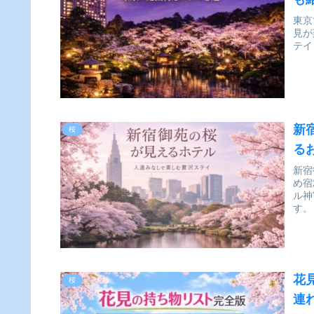
東京
見が
テイ
新
桜
る
新宿
め宿
ル神
す。
花
桜
連