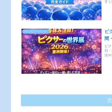
すく
ピ
ディズニーイベント
間
ピク
日・
法や