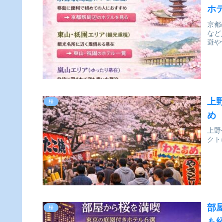
ホ
京都
など
避や
上
桜
め
上野
クト
部
桜
も