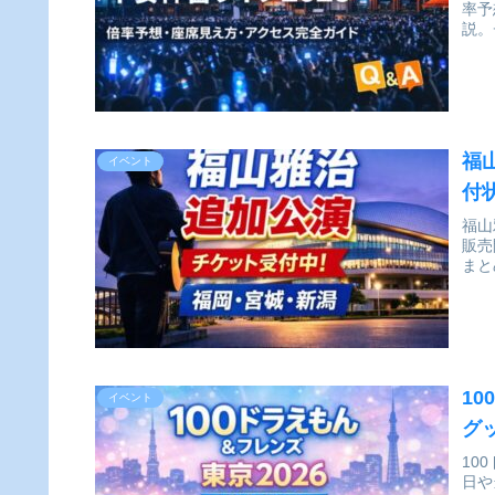
率予
説。
福
イベント
付
福山
販売
まと
1
イベント
グ
10
日や