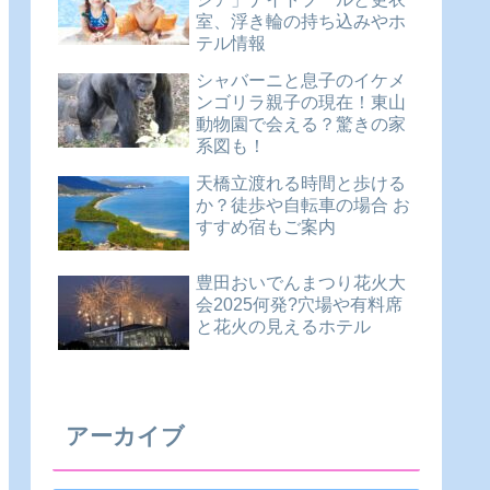
室、浮き輪の持ち込みやホ
テル情報
シャバーニと息子のイケメ
ンゴリラ親子の現在！東山
動物園で会える？驚きの家
系図も！
天橋立渡れる時間と歩ける
か？徒歩や自転車の場合 お
すすめ宿もご案内
豊田おいでんまつり花火大
会2025何発?穴場や有料席
と花火の見えるホテル
アーカイブ