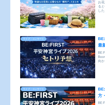
お花
ると
した
BE
ライブ・コンサート
最
BE
Bo
向か
BE
ライブ・コンサート
方
BE