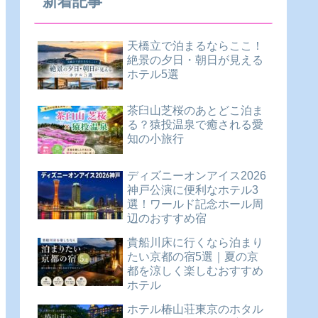
新着記事
天橋立で泊まるならここ！
絶景の夕日・朝日が見える
ホテル5選
茶臼山芝桜のあとどこ泊ま
る？猿投温泉で癒される愛
知の小旅行
ディズニーオンアイス2026
神戸公演に便利なホテル3
選！ワールド記念ホール周
辺のおすすめ宿
貴船川床に行くなら泊まり
たい京都の宿5選｜夏の京
都を涼しく楽しむおすすめ
ホテル
ホテル椿山荘東京のホタル