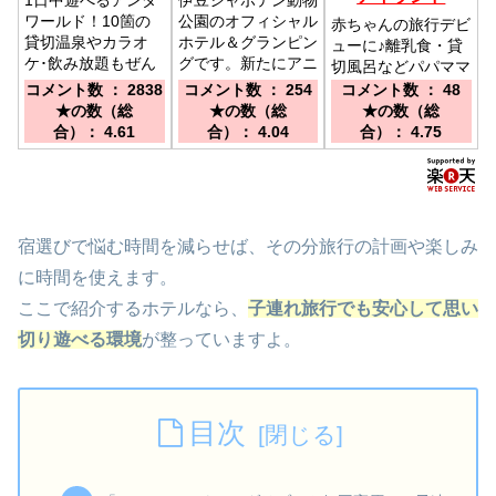
ワールド！10箇の
公園のオフィシャル
赤ちゃんの旅行デビ
貸切温泉やカラオ
ホテル＆グランピン
ューに♪離乳食・貸
ケ･飲み放題もぜん
グです。新たにアニ
切風呂などパパママ
ぶ無料のオールイン
マルグランピングを
安心ポイント満載の
コメント数 ： 2838
コメント数 ： 254
コメント数 ： 48
クルーシブ／伊豆高
オープン！／伊豆急
ペンション／伊豆高
★の数（総
★の数（総
★の数（総
原駅より徒歩９分
行「伊豆高原駅」下
原駅よりお車で15
合）： 4.61
合）： 4.04
合）： 4.75
（送迎有）／東名厚
車、バスにて「シャ
分／東名高速厚木Ｉ
木ＩＣ→小田原厚木
ボテン公園前」下車
Ｃより約９０分
道路・小田原IC→R
０分。
１３５号より約８５
分
宿選びで悩む時間を減らせば、その分旅行の計画や楽しみ
に時間を使えます。
ここで紹介するホテルなら、
子連れ旅行でも安心して思い
切り遊べる環境
が整っていますよ。
目次