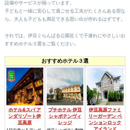
設備やサービスが揃っています。
子どもと一緒に安心して過ごせる工夫がたくさんある宿な
ら、大人も子どもも満足できる思い出が作れるはずです。
それでは、伊豆ぐらんぱる公園近くで子連れにやさしいお
すすめホテル３選をご覧ください。
おすすめホテル３選
ホテル&スパ ア
プチホテル 伊豆
伊豆高原ファミ
ンダリゾート伊
シャボテンヴィ
リーガーデン ペ
豆高原
レッジ
ンションロック
アイランド
1日中遊べるアンダ
伊豆シャボテン動物