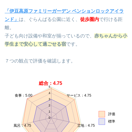
「伊豆高原ファミリーガーデン ペンションロックアイラ
ンド」
は、ぐらんぱる公園に近く、
徒歩圏内
で行ける距
離。
子ども向け設備や和室が揃っているので、
赤ちゃんから小
学生まで安心して過ごせる宿
です。
７つの観点で評価を確認します。
総合：4.75
5
4
食事：5.00
サービス：4.75
3
2
1
評価
0
標準
風呂：4.75
立地：4.75