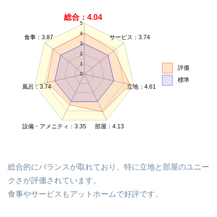
総合：4.04
5
4
食事：3.87
サービス：3.74
3
2
1
評価
0
標準
風呂：3.74
立地：4.61
設備・アメニティ：3.35
部屋：4.13
総合的にバランスが取れており、特に立地と部屋のユニー
クさが評価されています。
食事やサービスもアットホームで好評です。