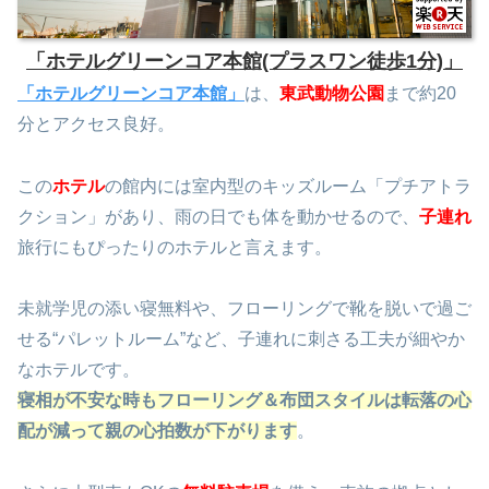
「ホテルグリーンコア本館(プラスワン徒歩1分)」
「ホテルグリーンコア本館」
は、
東武動物公園
まで約20
分とアクセス良好。
この
ホテル
の館内には室内型のキッズルーム「プチアトラ
クション」があり、雨の日でも体を動かせるので、
子連れ
旅行にもぴったりのホテルと言えます。
未就学児の添い寝無料や、フローリングで靴を脱いで過ご
せる“パレットルーム”など、子連れに刺さる工夫が細やか
なホテルです。
寝相が不安な時もフローリング＆布団スタイルは転落の心
配が減って親の心拍数が下がります
。