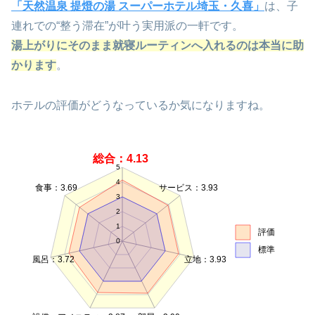
「天然温泉 提燈の湯 スーパーホテル埼玉・久喜」
は、子
連れでの“整う滞在”が叶う実用派の一軒です。
湯上がりにそのまま就寝ルーティンへ入れるのは本当に助
かります
。
ホテルの評価がどうなっているか気になりますね。
総合：4.13
5
4
食事：3.69
サービス：3.93
3
2
1
評価
0
標準
風呂：3.72
立地：3.93