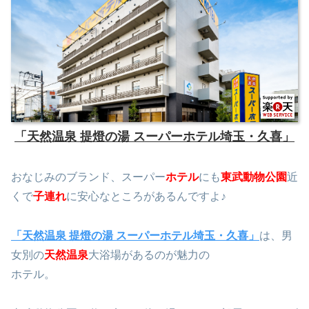
「天然温泉 提燈の湯 スーパーホテル埼玉・久喜」
おなじみのブランド、スーパー
ホテル
にも
東武動物公園
近
くで
子連れ
に安心なところがあるんですよ♪
「天然温泉 提燈の湯 スーパーホテル埼玉・久喜」
は、男
女別の
天然温泉
大浴場があるのが魅力の
ホテル。