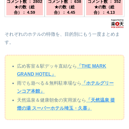
コメント数 ： 2802
コメント数 ： 638
コメント数 ： 352
たま新都心駅・スー
手駅東口より徒歩約
口より徒歩約10
★の数（総
★の数（総
★の数（総
パーアリーナ直通デ
15分 JR宇都宮
分！東北自動車道
合）： 4.59
合）： 4.45
合）： 4.13
ッキすぐ、有料駐車
線・東武伊勢崎線久
「久喜IC」より車で
場完備／大宮駅から
喜駅よりお車20
約8分！
1駅(車で約10分)。
分 圏央道幸手IC出
さいたま新都心駅・
口よりお車5分
それぞれのホテルの特徴を、目的別にもう一度まとめま
スーパーアリーナ共
に徒歩約10分(歩行
す。
者デッキ直通）
広め客室＆駅デッキ直結なら
「THE MARK
GRAND HOTEL」
雨でも遊べる＆無料駐車場なら
「ホテルグリー
ンコア本館」
天然温泉＆健康朝食の実用派なら
「天然温泉 提
燈の湯 スーパーホテル埼玉・久喜」