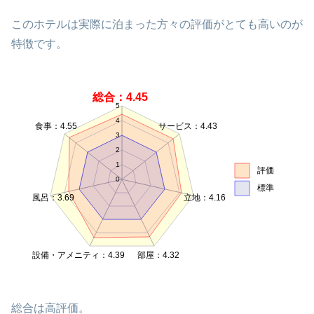
このホテルは実際に泊まった方々の評価がとても高いのが
特徴です。
総合：4.45
5
4
食事：4.55
サービス：4.43
3
2
1
評価
0
標準
風呂：3.69
立地：4.16
設備・アメニティ：4.39
部屋：4.32
総合は高評価。