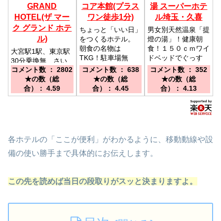
GRAND
コア本館(プラス
湯 スーパーホテ
HOTEL(ザ マー
ワン徒歩1分)
ル埼玉・久喜
ク グランド ホテ
ちょっと「いい日」
男女別天然温泉「提
ル)
をつくるホテル。
燈の湯」！健康朝
朝食の名物は
食！１５０ｃｍワイ
大宮駅1駅、東京駅
TKG！駐車場無
ドベッドでぐっす
30分乗換無、さい
料！／東武日光線幸
り！／ＪＲ久喜駅西
コメント数 ： 2802
コメント数 ： 638
コメント数 ： 352
たま新都心駅・スー
手駅東口より徒歩約
口より徒歩約10
★の数（総
★の数（総
★の数（総
パーアリーナ直通デ
15分 JR宇都宮
分！東北自動車道
合）： 4.59
合）： 4.45
合）： 4.13
ッキすぐ、有料駐車
線・東武伊勢崎線久
「久喜IC」より車で
場完備／大宮駅から
喜駅よりお車20
約8分！
1駅(車で約10分)。
分 圏央道幸手IC出
さいたま新都心駅・
口よりお車5分
スーパーアリーナ共
に徒歩約10分(歩行
各ホテルの「ここが便利」がわかるように、移動動線や設
者デッキ直通）
備の使い勝手まで具体的にお伝えします。
この先を読めば当日の段取りがスッと決まりますよ。