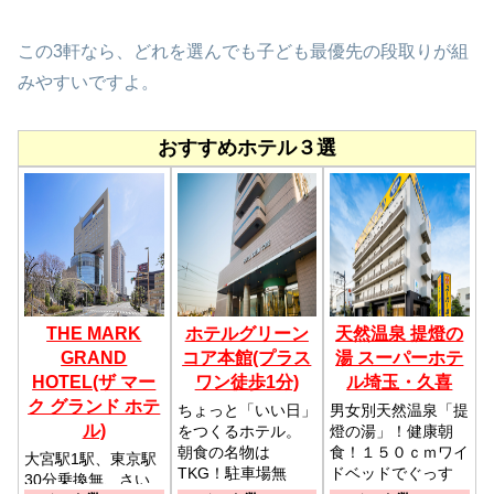
この3軒なら、どれを選んでも子ども最優先の段取りが組
みやすいですよ。
おすすめホテル３選
THE MARK
ホテルグリーン
天然温泉 提燈の
GRAND
コア本館(プラス
湯 スーパーホテ
HOTEL(ザ マー
ワン徒歩1分)
ル埼玉・久喜
ク グランド ホテ
ちょっと「いい日」
男女別天然温泉「提
ル)
をつくるホテル。
燈の湯」！健康朝
朝食の名物は
食！１５０ｃｍワイ
大宮駅1駅、東京駅
TKG！駐車場無
ドベッドでぐっす
30分乗換無、さい
料！／東武日光線幸
り！／ＪＲ久喜駅西