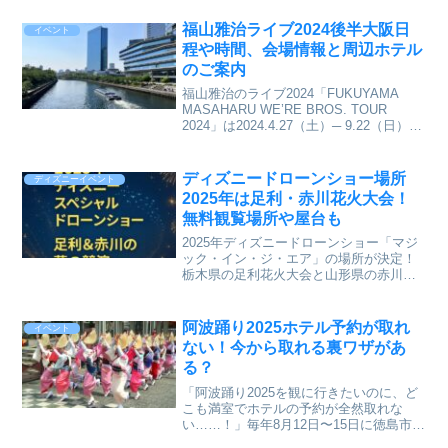
福山雅治ライブ2024後半大阪日
イベント
程や時間、会場情報と周辺ホテル
のご案内
福山雅治のライブ2024「FUKUYAMA
MASAHARU WE’RE BROS. TOUR
2024」は2024.4.27（土）─ 9.22（日）の
５ヶ月。全17ヶ所 35公演ツアー。2024後
半日程大阪ライブの会場周辺のホテルご
案内
ディズニードローンショー場所
ディズニーイベント
2025年は足利・赤川花火大会！
無料観覧場所や屋台も
2025年ディズニードローンショー「マジ
ック・イン・ジ・エア」の場所が決定！
栃木県の足利花火大会と山形県の赤川花
火大会で開催されます！以下に開催日時
と共にご案内します。* 【足利】2025年8
月3日（土） 第110回 足利花火大会
阿波踊り2025ホテル予約が取れ
イベント
ない！今から取れる裏ワザがあ
る？
「阿波踊り2025を観に行きたいのに、ど
こも満室でホテルの予約が全然取れな
い……！」毎年8月12日〜15日に徳島市で
開かれる阿波踊りは、威勢の良い「ぞめ