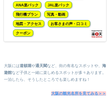
ANA楽パック
JAL楽パック
飛行機プラン
写真・動画
地図・アクセス
お客さまの声・口コミ
クーポン
大阪には
道頓堀
や
通天閣
など、街の有名なスポットや、
海
遊館
など子供と一緒に楽しめるスポットが多々あります。
一泊したら、そうしたところでも楽しめますね！
大阪の観光名所を見てみる＞＞